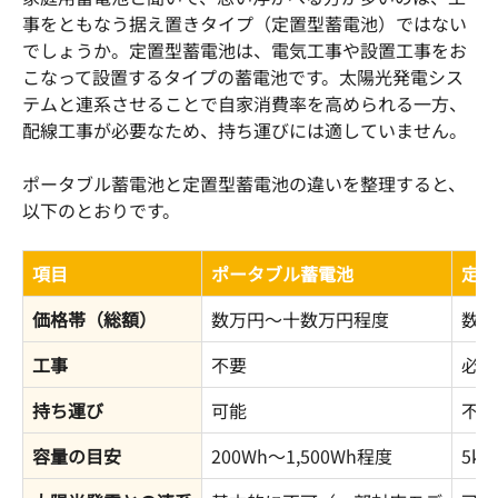
事をともなう据え置きタイプ（定置型蓄電池）ではない
でしょうか。定置型蓄電池は、電気工事や設置工事をお
こなって設置するタイプの蓄電池です。太陽光発電シス
テムと連系させることで自家消費率を高められる一方、
配線工事が必要なため、持ち運びには適していません。
ポータブル蓄電池と定置型蓄電池の違いを整理すると、
以下のとおりです。
項目
ポータブル蓄電池
定置
価格帯（総額）
数万円〜十数万円程度
数十
工事
不要
必要
持ち運び
可能
不可
容量の目安
200Wh〜1,500Wh程度
5k