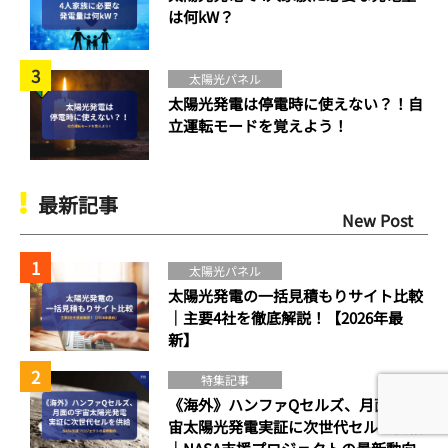
は何kW？
太陽光パネル
太陽光発電は停電時に使えない？！自
立運転モードを覚えよう！
最新記事
New Post
太陽光パネル
太陽光発電の一括見積もりサイト比較
｜主要4社を徹底解説！【2026年最
新】
特集記事
《海外》ハンファQセルズ、月面の宇
宙太陽光発電実証に次世代セルを供給