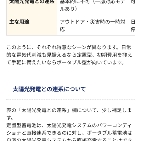
太陽光発電との連系
基本的に不可（一部対応モデ
可能
ルあり）
主な用途
アウトドア・災害時の一時対
日常
応
停電
このように、それぞれ得意なシーンが異なります。日常
的な電気代削減も見据えるなら定置型、初期費用を抑え
て手軽に備えたいならポータブル型が向いています。
太陽光発電との連系について
表の「太陽光発電との連系」欄について、少し補足しま
す。
定置型蓄電池は、太陽光発電システムのパワーコンディ
ショナと直接連系できるのに対し、ポータブル蓄電池は
自宅の太陽光発電システムから直接充電することはでき