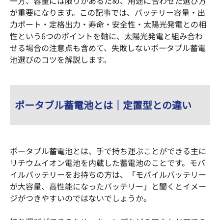
b
d
一方、容量には限りがあるため、用途に合わせた選び方
が重要になります。この記事では、バッテリー容量・出
o
s
力ポート・定格出力・寿命・安全性・太陽光発電との相
o
性という6つのポイントを軸に、太陽光発電と組み合わ
k
せる場合の注意点も含めて、失敗しないポータブル蓄電
池選びのコツを解説します。
ポータブル蓄電池とは｜定置型との違い
ポータブル蓄電池とは、手で持ち運ぶことができる主に
リチウムイオン電池を内蔵した蓄電池のことです。モバ
イルバッテリーをお持ちの方は、「モバイルバッテリー
が大容量、高性能になったバッテリー」と聞くとイメー
ジがつきやすいのではないでしょうか。