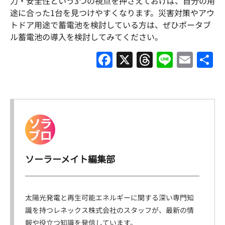
力・安全性という3つの視点を押さえておけば、自分の用
途に合った1台を見つけやすくなります。災害対策やアウ
トドア用途で蓄電池を検討している方は、ぜひポータブ
ル蓄電池の導入を検討してみてください。
F
X
T
Li
E
a
hr
n
m
c
e
e
ai
e
a
l
b
d
o
s
o
ソーラーメイト編集部
k
太陽光発電と再生可能エネルギーに関する深い専門知
識を持つレネックス株式会社のスタッフが、最新の情
報や役立つ知識を発信しています。