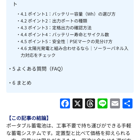
ト
4.1
ポイント1：バッテリー容量（Wh）の選び方
4.2
ポイント2：出力ポートの種類
4.3
ポイント3：定格出力の確認方法
4.4
ポイント4：バッテリー寿命とサイクル数
4.5
ポイント5：安全性｜PSEマークの見分け方
4.6
太陽光発電と組み合わせるなら｜ソーラーパネル入
力対応をチェック
5
よくある質問（FAQ）
6
まとめ
F
X
T
Li
E
a
hr
n
m
【この記事の結論】
c
e
e
ai
ポータブル蓄電池は、工事不要で持ち運びができる手軽
e
a
l
な蓄電システムです。定置型と比べて価格を抑えられる