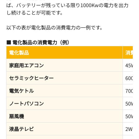
ば、バッテリーが残っている限り1000Kwの電力を出力
し続けることが可能です。
以下の表が電化製品の消費電力の一例です。
■ 電化製品の消費電力（例）
電化製品
消費
家庭用エアコン
45W〜
セラミックヒーター
600W
電気ケトル
700W
ノートパソコン
50W
扇風機
50W
液晶テレビ
2W〜