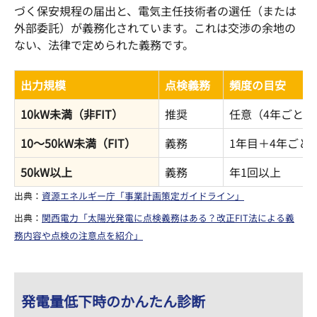
づく保安規程の届出と、電気主任技術者の選任（または
外部委託）が義務化されています。これは交渉の余地の
ない、法律で定められた義務です。
出力規模
点検義務
頻度の目安
10kW未満（非FIT）
推奨
任意（4年ごと推
10～50kW未満（FIT）
義務
1年目＋4年ごと
50kW以上
義務
年1回以上
出典：
資源エネルギー庁「事業計画策定ガイドライン」
出典：
関西電力「太陽光発電に点検義務はある？改正FIT法による義
務内容や点検の注意点を紹介」
発電量低下時のかんたん診断