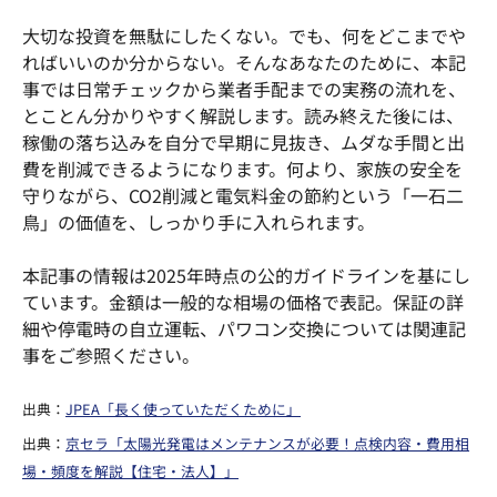
o
k
大切な投資を無駄にしたくない。でも、何をどこまでや
ればいいのか分からない。そんなあなたのために、本記
事では日常チェックから業者手配までの実務の流れを、
とことん分かりやすく解説します。読み終えた後には、
稼働の落ち込みを自分で早期に見抜き、ムダな手間と出
費を削減できるようになります。何より、家族の安全を
守りながら、CO2削減と電気料金の節約という「一石二
鳥」の価値を、しっかり手に入れられます。
本記事の情報は2025年時点の公的ガイドラインを基にし
ています。金額は一般的な相場の価格で表記。保証の詳
細や停電時の自立運転、パワコン交換については関連記
事をご参照ください。
出典：
JPEA「長く使っていただくために」
出典：
京セラ「太陽光発電はメンテナンスが必要！点検内容・費用相
場・頻度を解説【住宅・法人】」