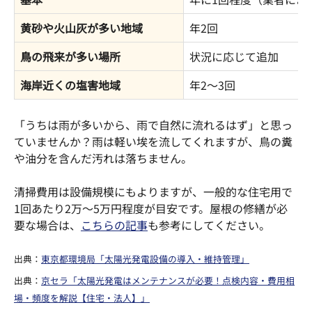
黄砂や火山灰が多い地域
年2回
鳥の飛来が多い場所
状況に応じて追加
海岸近くの塩害地域
年2～3回
「うちは雨が多いから、雨で自然に流れるはず」と思っ
ていませんか？雨は軽い埃を流してくれますが、鳥の糞
や油分を含んだ汚れは落ちません。
清掃費用は設備規模にもよりますが、一般的な住宅用で
1回あたり2万～5万円程度が目安です。屋根の修繕が必
要な場合は、
こちらの記事
も参考にしてください。
出典：
東京都環境局「太陽光発電設備の導入・維持管理」
出典：
京セラ「太陽光発電はメンテナンスが必要！点検内容・費用相
場・頻度を解説【住宅・法人】」