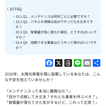
10
FAQ
10.1
Q1．メンテナンスは何年ごとに必要ですか？
10.2
Q2．パネルの清掃は自分でやっても大丈夫です
か？
10.3
Q3．発電量が急に落ちた場合、どうすればいいで
すか？
10.4
Q4．信頼できる業者はどうやって探せばいいです
か？
F
X
T
Li
E
a
hr
n
m
2026年、太陽光発電を既に設置しているあなたは、こん
c
e
e
ai
な不安を抱えていませんか？
e
a
l
b
d
「メンテナンスって本当に義務なの？」
「自分で点検して大丈夫？それとも業者を呼ぶべき？」
o
s
「発電量が落ちてきた気がするけど、これって正常？」