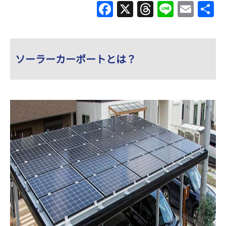
F
X
T
Li
E
a
hr
n
m
c
e
e
ai
e
a
l
ソーラーカーポートとは？
b
d
o
s
o
k